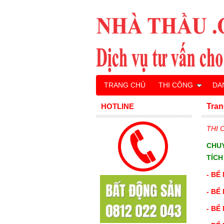
TRANG CHỦ
THI CÔNG
DA
HOTLINE
Tran
THI
CHU
TÍCH
- BỂ
-
BỂ
-
BỂ