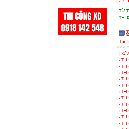
- B
TỪ T
THI 
Tin l
› SỬ
› TH
› TH
› TH
› TH
› TH
› TH
› TH
› TH
› TH
› TH
› TH