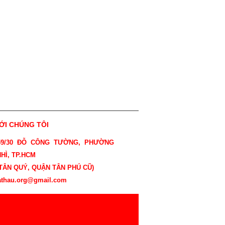
VỚI CHÚNG TÔI
 59/30 ĐỖ CÔNG TƯỜNG, PHƯỜNG
HÌ, TP.HCM
ÂN QUÝ, QUẬN TÂN PHÚ CŨ)
athau.org@gmail.com