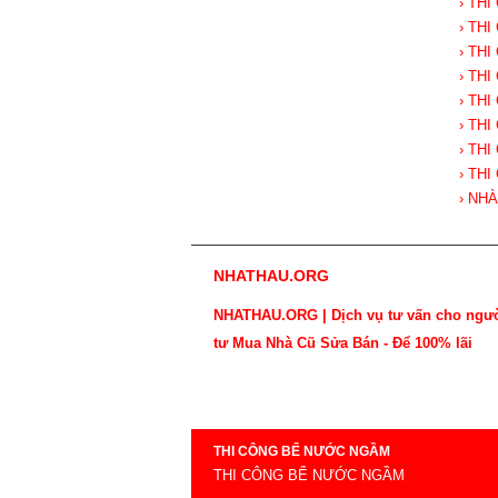
› TH
› TH
› TH
› TH
› TH
› TH
› TH
› TH
› NH
NHATHAU.ORG
NHATHAU.ORG | Dịch vụ tư vấn cho ngư
tư Mua Nhà Cũ Sửa Bán - Để 100% lãi
THI CÔNG BỂ NƯỚC NGẦM
THI CÔNG BỂ NƯỚC NGẦM