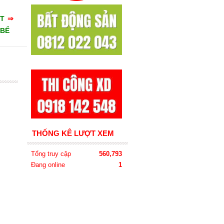
ẤT
⇒
 BỂ
THỐNG KÊ LƯỢT XEM
Tổng truy cập
560,793
Đang online
1