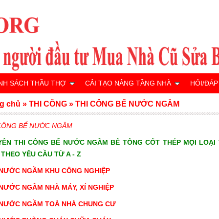
NH SÁCH THẦU THỢ
CẢI TẠO NÂNG TẦNG NHÀ
HỎI/ĐÁP
g chủ
»
THI CÔNG
»
THI CÔNG BỂ NƯỚC NGẦM
 CÔNG BỂ NƯỚC NGẦM
YÊN THI CÔNG BỂ NƯỚC NGẦM BÊ TÔNG CỐT THÉP MỌI LOẠI
 THEO YÊU CẦU TỪ A - Z
 NƯỚC NGẦM KHU CÔNG NGHIỆP
 NƯỚC NGẦM
NHÀ MÁY, XÍ NGHIỆP
 NƯỚC NGẦM
TOÀ NHÀ CHUNG CƯ