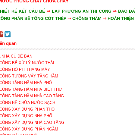
Ể NƯỚC PHÒNG CHÁY CHỮA CHÁY
HIẾT KẾ KẾT CẤU BỂ
⇒
LẬP PHƯƠNG ÁN THI CÔNG
⇒
ĐÀO Đ
CÔNG PHẦN BÊ TÔNG CỐT THÉP
⇒
CHỐNG THẤM
⇒
HOÀN THIỆN
iên quan
A NHÀ CŨ ĐỂ BÁN
I CÔNG BỂ XỬ LÝ NƯỚC THẢI
I CÔNG HỐ PIT THANG MÁY
I CÔNG TƯỜNG VÂY TẦNG HẦM
I CÔNG TẦNG HẦM NHÀ PHỐ
I CÔNG TẦNG HẦM NHÀ BIỆT THỰ
I CÔNG TẦNG HẦM NHÀ CAO TẦNG
I CÔNG BỂ CHỨA NƯỚC SẠCH
I CÔNG XÂY DỰNG PHẦN THÔ
I CÔNG XÂY DỰNG NHÀ PHỐ
I CÔNG XÂY DỰNG NHÀ CAO TẦNG
I CÔNG XÂY DỰNG PHẦN NGẦM