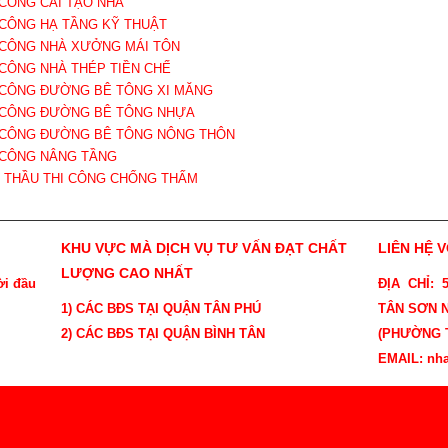
I CÔNG CẢI TẠO NHÀ
I CÔNG HẠ TẦNG KỸ THUẬT
I CÔNG NHÀ XƯỞNG MÁI TÔN
I CÔNG NHÀ THÉP TIỀN CHẾ
I CÔNG ĐƯỜNG BÊ TÔNG XI MĂNG
I CÔNG ĐƯỜNG BÊ TÔNG NHỰA
I CÔNG ĐƯỜNG BÊ TÔNG NÔNG THÔN
I CÔNG NÂNG TẦNG
À THẦU THI CÔNG CHỐNG THẤM
KHU VỰC MÀ DỊCH VỤ TƯ VẤN ĐẠT CHẤT
LIÊN HỆ 
LƯỢNG CAO NHẤT
ời đầu
ĐỊA CHỈ:
1) CÁC BĐS TẠI QUẬN TÂN PHÚ
TÂN SƠN N
2) CÁC BĐS TẠI QUẬN BÌNH TÂN
(PHƯỜNG T
EMAIL: nh