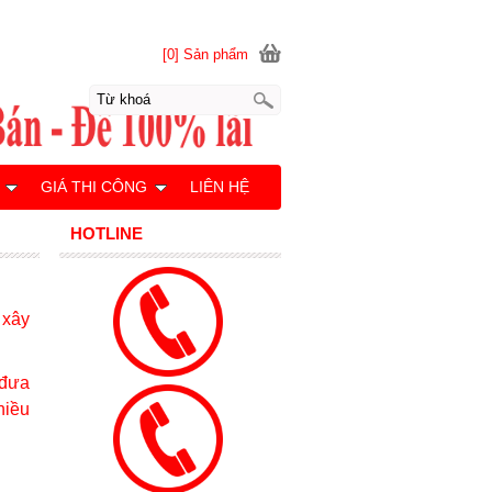
[0] Sản phẩm
GIÁ THI CÔNG
LIÊN HỆ
HOTLINE
 xây
 đưa
hiều