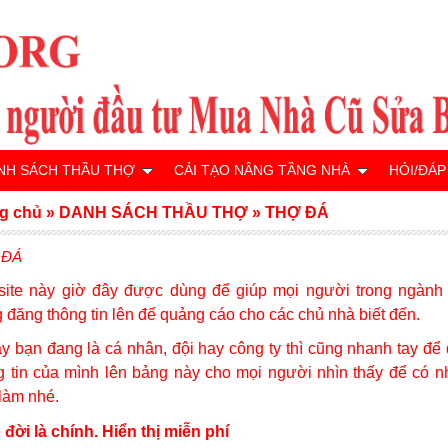
NH SÁCH THẦU THỢ
CẢI TẠO NÂNG TẦNG NHÀ
HỎI/ĐÁP
g chủ
»
DANH SÁCH THẦU THỢ
»
THỢ ĐÁ
 ĐÁ
ite này giờ đây được dùng để giúp mọi người trong ngành
 đăng thông tin lên để quảng cáo cho các chủ nhà biết đến.
ậy bạn đang là cá nhân, đội hay công ty thì cũng nhanh tay để
g tin của mình lên bảng này cho mọi người nhìn thấy để có n
 làm nhé.
 đời là chính. Hiển thị miễn phí