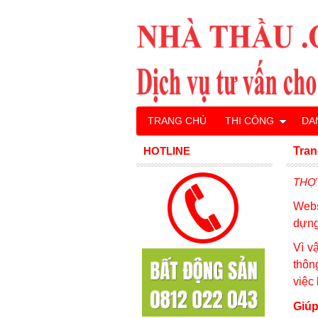
TRANG CHỦ
THI CÔNG
DA
HOTLINE
Tran
THỢ
Webs
dựng
Vì v
thôn
việc
Giúp