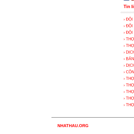
Tin l
› ĐỘ
› ĐỘ
› ĐỘ
› TH
› TH
› DỊ
› BẮ
› DỊ
› CÔ
› TH
› TH
› TH
› TH
› TH
NHATHAU.ORG