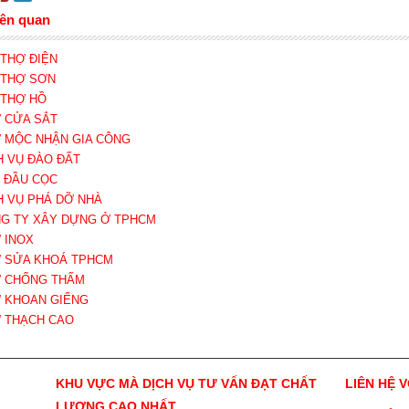
iên quan
I THỢ ĐIỆN
I THỢ SƠN
I THỢ HỒ
Ợ CỬA SẮT
Ợ MỘC NHẬN GIA CÔNG
CH VỤ ĐÀO ĐẤT
N ĐẦU CỌC
CH VỤ PHÁ DỠ NHÀ
NG TY XÂY DỰNG Ở TPHCM
Ợ INOX
Ợ SỬA KHOÁ TPHCM
Ợ CHỐNG THẤM
Ợ KHOAN GIẾNG
Ợ THẠCH CAO
KHU VỰC MÀ DỊCH VỤ TƯ VẤN ĐẠT CHẤT
LIÊN HỆ 
LƯỢNG CAO NHẤT