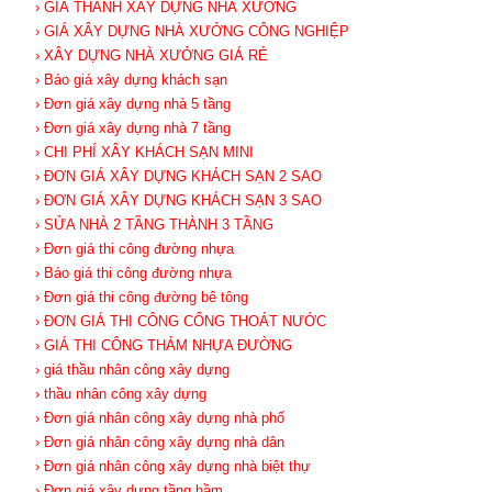
› GIÁ THÀNH XÂY DỰNG NHÀ XƯỞNG
› GIÁ XÂY DỰNG NHÀ XƯỞNG CÔNG NGHIỆP
› XÂY DỰNG NHÀ XƯỞNG GIÁ RẺ
› Báo giá xây dựng khách sạn
› Đơn giá xây dựng nhà 5 tầng
› Đơn giá xây dựng nhà 7 tầng
› CHI PHÍ XÂY KHÁCH SẠN MINI
› ĐƠN GIÁ XÂY DỰNG KHÁCH SẠN 2 SAO
› ĐƠN GIÁ XÂY DỰNG KHÁCH SẠN 3 SAO
› SỬA NHÀ 2 TẦNG THÀNH 3 TẦNG
› Đơn giá thi công đường nhựa
› Báo giá thi công đường nhựa
› Đơn giá thi công đường bê tông
› ĐƠN GIÁ THI CÔNG CỐNG THOÁT NƯỚC
› GIÁ THI CÔNG THẢM NHỰA ĐƯỜNG
› giá thầu nhân công xây dựng
› thầu nhân công xây dựng
› Đơn giá nhân công xây dựng nhà phố
› Đơn giá nhân công xây dựng nhà dân
› Đơn giá nhân công xây dựng nhà biệt thự
› Đơn giá xây dựng tầng hầm