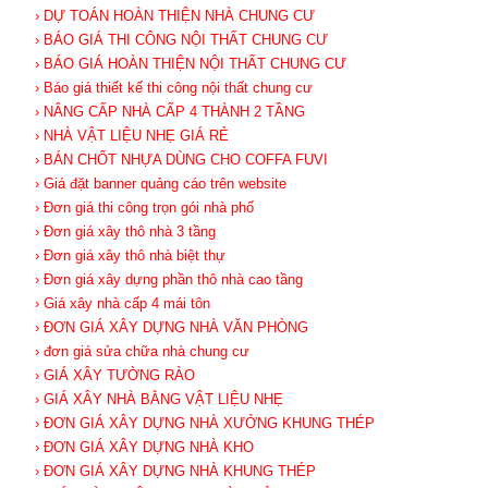
› DỰ TOÁN HOÀN THIỆN NHÀ CHUNG CƯ
› BÁO GIÁ THI CÔNG NỘI THẤT CHUNG CƯ
› BÁO GIÁ HOÀN THIỆN NỘI THẤT CHUNG CƯ
› Báo giá thiết kế thi công nội thất chung cư
› NÂNG CẤP NHÀ CẤP 4 THÀNH 2 TẦNG
› NHÀ VẬT LIỆU NHẸ GIÁ RẺ
› BÁN CHỐT NHỰA DÙNG CHO COFFA FUVI
› Giá đặt banner quảng cáo trên website
› Đơn giá thi công trọn gói nhà phố
› Đơn giá xây thô nhà 3 tầng
› Đơn giá xây thô nhà biệt thự
› Đơn giá xây dựng phần thô nhà cao tầng
› Giá xây nhà cấp 4 mái tôn
› ĐƠN GIÁ XÂY DỰNG NHÀ VĂN PHÒNG
› đơn giá sửa chữa nhà chung cư
› GIÁ XÂY TƯỜNG RÀO
› GIÁ XÂY NHÀ BẰNG VẬT LIỆU NHẸ
› ĐƠN GIÁ XÂY DỰNG NHÀ XƯỞNG KHUNG THÉP
› ĐƠN GIÁ XÂY DỰNG NHÀ KHO
› ĐƠN GIÁ XÂY DỰNG NHÀ KHUNG THÉP