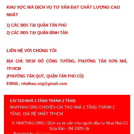
KHU VỰC MÀ DỊCH VỤ TƯ VẤN ĐẠT CHẤT LƯỢNG CAO
NHẤT
1) CÁC BĐS TẠI QUẬN TÂN PHÚ
2) CÁC BĐS TẠI QUẬN BÌNH TÂN
LIÊN HỆ VỚI CHÚNG TÔI
ĐỊA CHỈ: 59/30 ĐỖ CÔNG TƯỜNG, PHƯỜNG TÂN SƠN NHÌ,
TP.HCM
(PHƯỜNG TÂN QUÝ, QUẬN TÂN PHÚ CŨ)
EMAIL: nhathau.org@gmail.com
CẢI TẠO NHÀ 1 TẦNG THÀNH 2 TẦNG
NHATHAU.ORG CHUYÊN CẢI TẠO NHÀ 1 TẦNG THÀNH 2
TẦNG. GIÁ RẺ NHẤT TPHCM
© NHATHAU.ORG | Dịch vụ tư vấn cho người đầu tư Mua Nhà Cũ
Sửa Bán - Để 100% lãi
- Powered by
IM Group