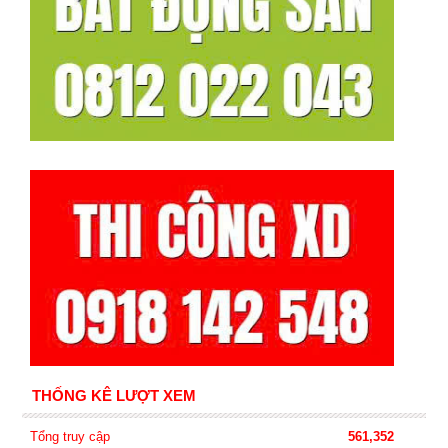
THỐNG KÊ LƯỢT XEM
Tổng truy cập
561,352