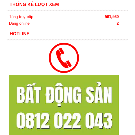
THỐNG KÊ LƯỢT XEM
Tổng truy cập
561,560
Đang online
2
HOTLINE