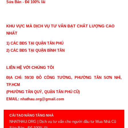
Sửa Bán - Để 100% lãi
KHU VỰC MÀ DỊCH VỤ TƯ VẤN ĐẠT CHẤT LƯỢNG CAO
NHẤT
1) CÁC BĐS TẠI QUẬN TÂN PHÚ
2) CÁC BĐS TẠI QUẬN BÌNH TÂN
LIÊN HỆ VỚI CHÚNG TÔI
ĐỊA CHỈ: 59/30 ĐỖ CÔNG TƯỜNG, PHƯỜNG TÂN SƠN NHÌ,
TP.HCM
(PHƯỜNG TÂN QUÝ, QUẬN TÂN PHÚ CŨ)
EMAIL: nhathau.org@gmail.com
CẢI TẠO NÂNG TẦNG NHÀ
NHATHAU.ORG | Dịch vụ tư vấn cho người đầu tư Mua Nhà Cũ
Sửa Bán - Để 100% lãi