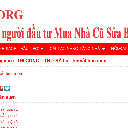
NH SÁCH THẦU THỢ
CẢI TẠO NÂNG TẦNG NHÀ
HỎI/ĐÁP
g chủ
»
THI CÔNG
»
THỢ SẮT
»
Thợ sắt hóc môn
sắt hóc môn
iên quan
 sắt quận 1
 sắt quận 2
 sắt quận 3