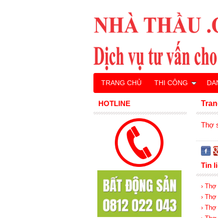
TRANG CHỦ
THI CÔNG
DA
HOTLINE
Tran
Thợ 
Tin l
› Thợ
› Thợ
› Thợ