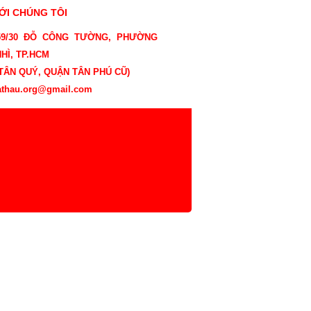
VỚI CHÚNG TÔI
 59/30 ĐỖ CÔNG TƯỜNG, PHƯỜNG
HÌ, TP.HCM
ÂN QUÝ, QUẬN TÂN PHÚ CŨ)
athau.org@gmail.com