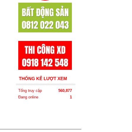
THỐNG KÊ LƯỢT XEM
Tổng truy cập
560,877
Đang online
1