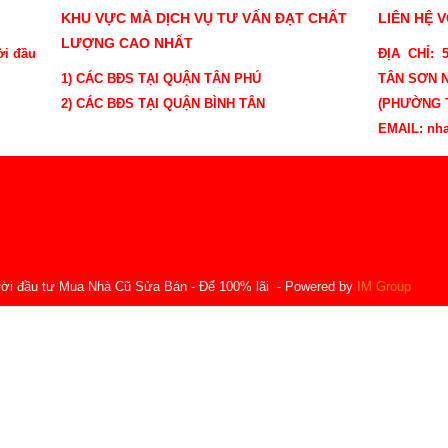
KHU VỰC MÀ DỊCH VỤ TƯ VẤN ĐẠT CHẤT
LIÊN HỆ 
LƯỢNG CAO NHẤT
ời đầu
ĐỊA CHỈ:
1) CÁC BĐS TẠI QUẬN TÂN PHÚ
TÂN SƠN N
2) CÁC BĐS TẠI QUẬN BÌNH TÂN
(PHƯỜNG T
EMAIL: nh
ời đầu tư Mua Nhà Cũ Sửa Bán - Để 100% lãi
- Powered by
IM Group