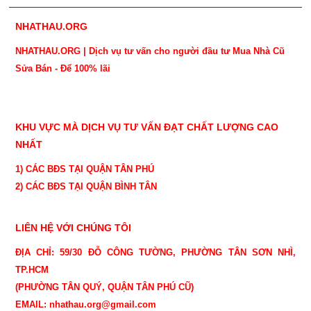
NHATHAU.ORG
NHATHAU.ORG | Dịch vụ tư vấn cho người đầu tư Mua Nhà Cũ
Sửa Bán - Để 100% lãi
KHU VỰC MÀ DỊCH VỤ TƯ VẤN ĐẠT CHẤT LƯỢNG CAO
NHẤT
1) CÁC BĐS TẠI QUẬN TÂN PHÚ
2) CÁC BĐS TẠI QUẬN BÌNH TÂN
LIÊN HỆ VỚI CHÚNG TÔI
ĐỊA CHỈ: 59/30 ĐỖ CÔNG TƯỜNG, PHƯỜNG TÂN SƠN NHÌ,
TP.HCM
(PHƯỜNG TÂN QUÝ, QUẬN TÂN PHÚ CŨ)
EMAIL: nhathau.org@gmail.com