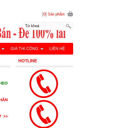
[0] Sản phẩm
GIÁ THI CÔNG
LIÊN HỆ
HOTLINE
THEO
NHÂN
 >>