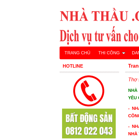
TRANG CHỦ
THI CÔNG
DA
HOTLINE
Tran
Thợ 
NHÀ
YÊU
-
NH
CÔN
-
NH
NHÀ 