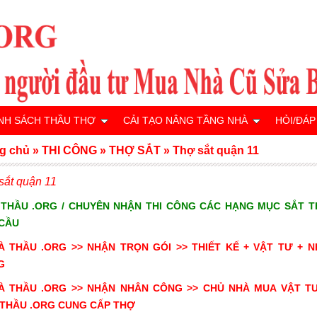
NH SÁCH THẦU THỢ
CẢI TẠO NÂNG TẦNG NHÀ
HỎI/ĐÁP
g chủ
»
THI CÔNG
»
THỢ SẮT
»
Thợ sắt quận 11
sắt quận 11
 THẦU .ORG / CHUYÊN NHẬN THI CÔNG CÁC HẠNG MỤC SẮT 
 CẦU
À THẦU .ORG >>
NHẬN TRỌN GÓI >> THIẾT KẾ + VẬT TƯ + 
G
À THẦU .ORG >>
NHẬN NHÂN CÔNG >> CHỦ NHÀ MUA VẬT TƯ
THẦU .ORG CUNG CẤP THỢ