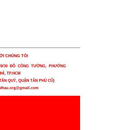
VỚI CHÚNG TÔI
 59/30 ĐỖ CÔNG TƯỜNG, PHƯỜNG
HÌ, TP.HCM
ÂN QUÝ, QUẬN TÂN PHÚ CŨ)
athau.org@gmail.com