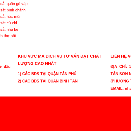
 sắt quận gò vấp
 sắt bình chánh
 sắt hóc môn
 sắt củ chi
 sắt nhà bè
ển thợ sắt
KHU VỰC MÀ DỊCH VỤ TƯ VẤN ĐẠT CHẤT
LIÊN HỆ 
LƯỢNG CAO NHẤT
ời đầu
ĐỊA CHỈ:
1) CÁC BĐS TẠI QUẬN TÂN PHÚ
TÂN SƠN N
2) CÁC BĐS TẠI QUẬN BÌNH TÂN
(PHƯỜNG T
EMAIL: nh