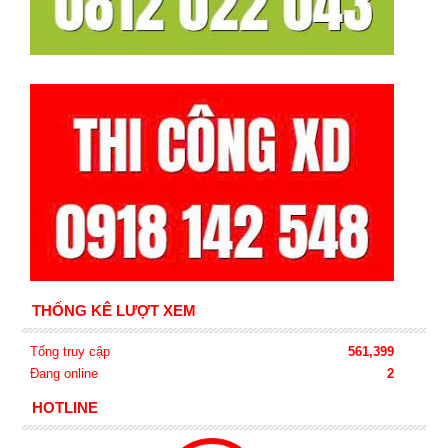
THỐNG KÊ LƯỢT XEM
Tổng truy cập
561,399
Đang online
2
HOTLINE