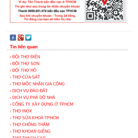
Tin liên quan
› ĐỘI THỢ ĐIỆN
› ĐỘI THỢ SƠN
› ĐỘI THỢ HỒ
› THỢ CỬA SẮT
› THỢ MỘC NHẬN GIA CÔNG
› DỊCH VỤ ĐÀO ĐẤT
› DỊCH VỤ PHÁ DỠ NHÀ
› CÔNG TY XÂY DỰNG Ở TPHCM
› THỢ INOX
› THỢ SỬA KHOÁ TPHCM
› THỢ CHỐNG THẤM
› THỢ KHOAN GIẾNG