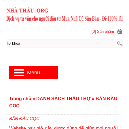
[0] Sản phẩm
Menu
Trang chủ
»
DANH SÁCH THẦU THỢ
»
BẮN ĐẦU
CỌC
BẮN ĐẦU CỌC
Website này giờ đây được dùng để giúp mọi người