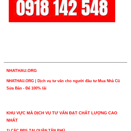
NHATHAU.ORG
NHATHAU.ORG | Dịch vụ tư vấn cho người đầu tư Mua Nhà Cũ
Sửa Bán - Để 100% lãi
KHU VỰC MÀ DỊCH VỤ TƯ VẤN ĐẠT CHẤT LƯỢNG CAO
NHẤT
1) CÁC BĐS TẠI QUẬN TÂN PHÚ