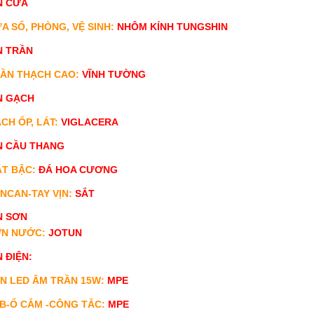
N CỬA
ỬA SỔ, PHÒNG, VỆ SINH:
NHÔM KÍNH TUNGSHIN
N TRẦN
RẦN THẠCH CAO:
VĨNH TƯỜNG
N GẠCH
ẠCH ỐP, LÁT:
VIGLACERA
N CẦU THANG
ẶT BẬC:
ĐÁ HOA CƯƠNG
ANCAN-TAY VỊN:
SẮT
N SƠN
ƠN NƯỚC:
JOTUN
 ĐIỆN:
ÈN LED ÂM TRẦN 15W:
MPE
CB-Ổ CẮM -CÔNG TẮC:
MPE