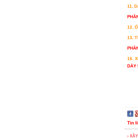
11. 
PHẦ
12. 
13. 
PHẦN
16. 
DÀY 
Tin l
› XÂ