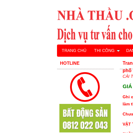
TRANG CHỦ
THI CÔNG
DA
HOTLINE
Tran
phố
CẢI 
GIÁ
Ghi 
làm 
Chưa
VẬT 