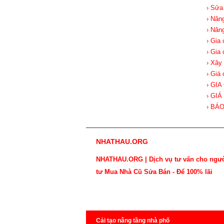
› Sửa
› Nân
› Nân
› Gia
› Gia
› Xây
› Giá
› GI
› GI
› BÁ
NHATHAU.ORG
NHATHAU.ORG | Dịch vụ tư vấn cho ngư
tư Mua Nhà Cũ Sửa Bán - Để 100% lãi
Cải tạo nâng tầng nhà phố