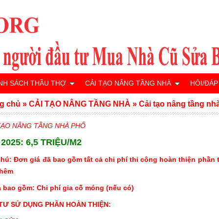
NH SÁCH THẦU THỢ
CẢI TẠO NÂNG TẦNG NHÀ
HỎI/ĐÁP
g chủ
»
CẢI TẠO NÂNG TẦNG NHÀ
»
Cải tạo nâng tầng nh
TẠO NÂNG TẦNG NHÀ PHỐ
 2025: 6,5 TRIỆU/M2
chú: Đơn giá đã bao gồm tất cả chi phí thi công hoàn thiện phần 
thêm
 bao gồm: Chi phí gia cố móng (nếu có)
TƯ SỬ DỤNG PHẦN HOÀN THIỆN: