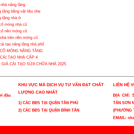
 nhà nâng tầng
g tầng bằng vật liệu nhẹ
g tầng nhà ở
 cố móng nhà cũ
 cố nền móng cũ
 nhà trên nền móng cũ
 cải tạo nâng tầng nhà phố
A CỐ MÓNG NÂNG TẦNG
Á CẢI TẠO NHÀ CẤP 4
O GIÁ CẢI TẠO SỬA CHỮA NHÀ 2025
KHU VỰC MÀ DỊCH VỤ TƯ VẤN ĐẠT CHẤT
LIÊN HỆ 
LƯỢNG CAO NHẤT
ời đầu
ĐỊA CHỈ:
1) CÁC BĐS TẠI QUẬN TÂN PHÚ
TÂN SƠN N
2) CÁC BĐS TẠI QUẬN BÌNH TÂN
(PHƯỜNG T
EMAIL: nh