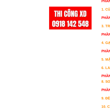
PHẦ
1. C
PHẦ
3. T
PHẦ
4. G
PHẦ
5. M
6. L
PHẦ
8. S
PHẦN
9. Đ
10. 