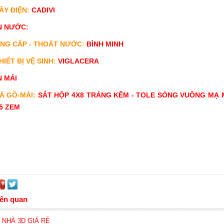
DÂY ĐIỆN:
CADIVI
N NƯỚC:
ỐNG CẤP - THOÁT NƯỚC:
BÌNH MINH
THIẾT BỊ VỆ SINH:
VIGLACERA
 MÁI
XÀ GỒ-MÁI:
SẮT HỘP 4X8 TRÁNG KẼM - TOLE SÓNG VUÔNG MẠ
5 ZEM
iên quan
Y NHÀ 3D GIÁ RẺ