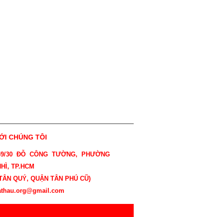
VỚI CHÚNG TÔI
 59/30 ĐỖ CÔNG TƯỜNG, PHƯỜNG
HÌ, TP.HCM
ÂN QUÝ, QUẬN TÂN PHÚ CŨ)
athau.org@gmail.com